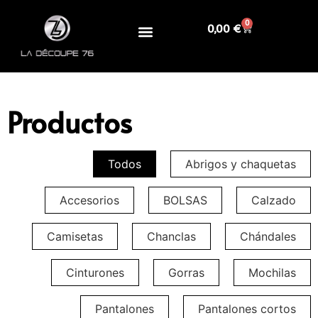
0
0,00
€
Productos
Todos
Abrigos y chaquetas
Accesorios
BOLSAS
Calzado
Camisetas
Chanclas
Chándales
Cinturones
Gorras
Mochilas
Pantalones
Pantalones cortos