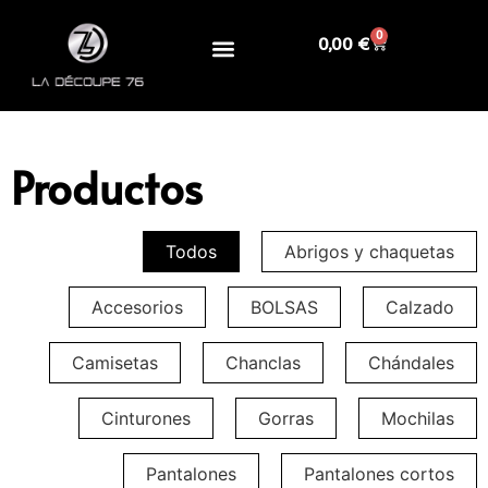
0
0,00
€
Productos
Todos
Abrigos y chaquetas
Accesorios
BOLSAS
Calzado
Camisetas
Chanclas
Chándales
Cinturones
Gorras
Mochilas
Pantalones
Pantalones cortos