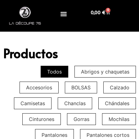
0
0,00
€
Productos
Todos
Abrigos y chaquetas
Accesorios
BOLSAS
Calzado
Camisetas
Chanclas
Chándales
Cinturones
Gorras
Mochilas
Pantalones
Pantalones cortos