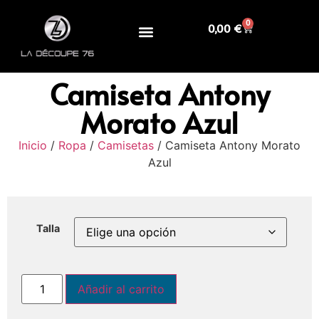
0
0,00
€
Camiseta Antony
Morato Azul
Inicio
/
Ropa
/
Camisetas
/ Camiseta Antony Morato
Azul
Talla
Añadir al carrito