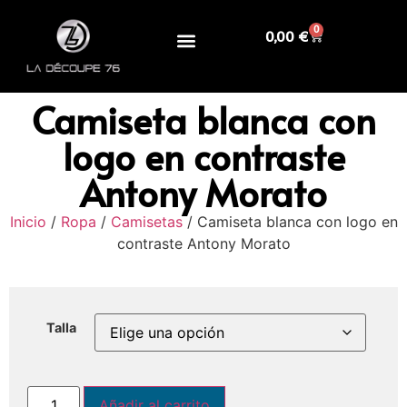
0
0,00
€
Camiseta blanca con
logo en contraste
Antony Morato
Inicio
/
Ropa
/
Camisetas
/ Camiseta blanca con logo en
contraste Antony Morato
Talla
Añadir al carrito