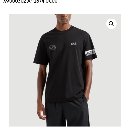
7M000302 AF12874 UC001