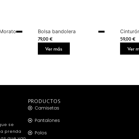
 Morato
Bolsa bandolera
Cinturó
79,00
€
59,00
€
Ver más
Ver 
PRODUCTOS
Camisetas
Pantalones
que se
da prenda
Polos
das que van