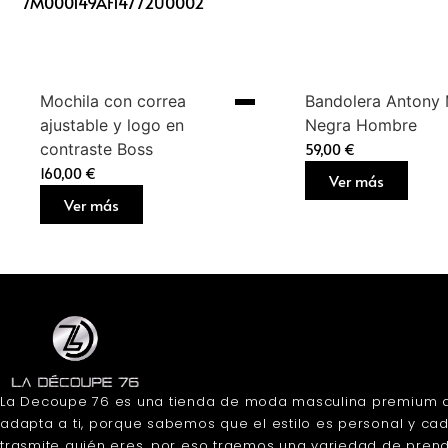
7M000149AF14772U0002
Mochila con correa
Bandolera Antony
ajustable y logo en
Negra Hombre
contraste Boss
59,00
€
160,00
€
Ver más
Ver más
La Decoupe 76 es una tienda de moda masculina premium 
adapta a ti, porque sabemos que el estilo es personal y ca
trasmite quién eres, por eso traemos una variedad de pren