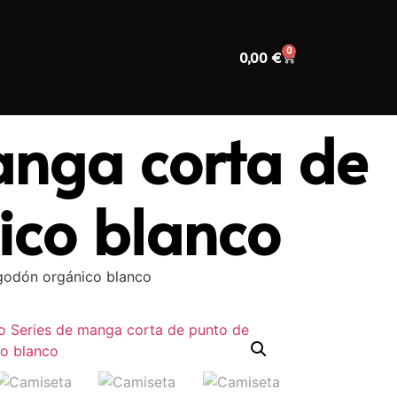
0
0,00
€
anga corta de
ico blanco
godón orgánico blanco