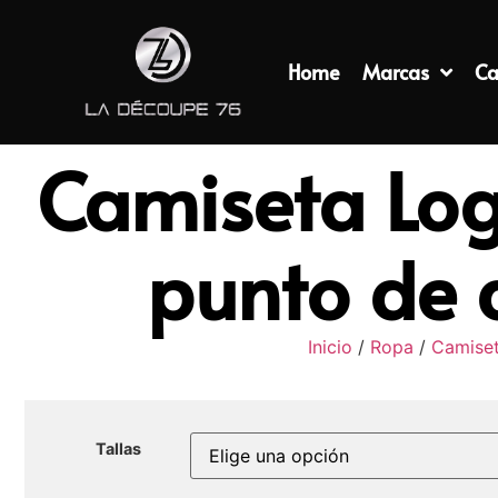
Home
Marcas
Ca
Camiseta Log
punto de 
Inicio
/
Ropa
/
Camise
Tallas