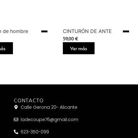
n de hombre
CINTURÓN DE ANTE
59,00
€
más
Ver más
CONTACTO
Calle Gerona 20- Alicante
ladecoupe76@gmail.com
623-350-099