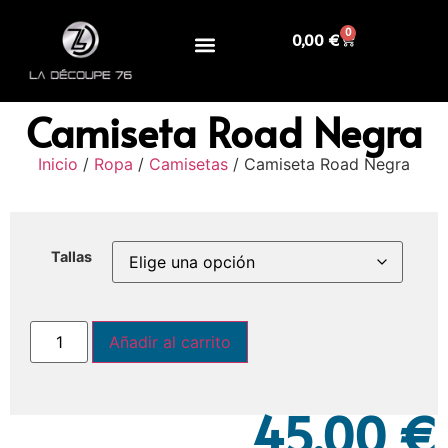
0
0,00
€
Camiseta Road Negra
Inicio
/
Ropa
/
Camisetas
/ Camiseta Road Negra
Tallas
Añadir al carrito
45,00
€