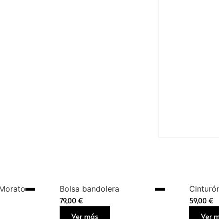
 Morato
Bolsa bandolera
Cinturó
79,00
€
59,00
€
Ver más
Ver 