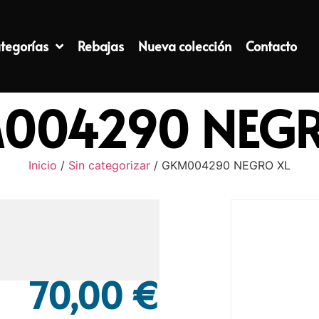
tegorías
Rebajas
Nueva colección
Contacto
004290 NEGR
Inicio
/
Sin categorizar
/ GKM004290 NEGRO XL
70,00
€