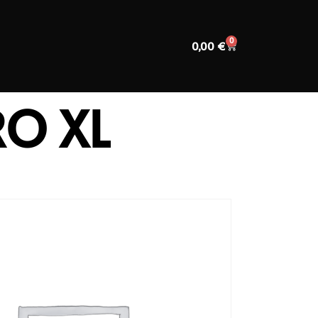
0
0,00
€
O XL