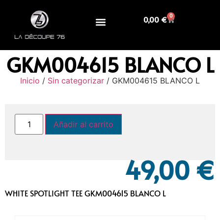
0
0,00
€
GKM004615 BLANCO L
Inicio
/
Sin categorizar
/ GKM004615 BLANCO L
Añadir al carrito
49,00
€
WHITE SPOTLIGHT TEE GKM004615 BLANCO L