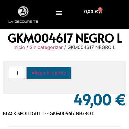
0
0,00
€
GKM004617 NEGRO L
Inicio
/
Sin categorizar
/ GKM004617 NEGRO L
Añadir al carrito
49,00
€
BLACK SPOTLIGHT TEE GKM004617 NEGRO L