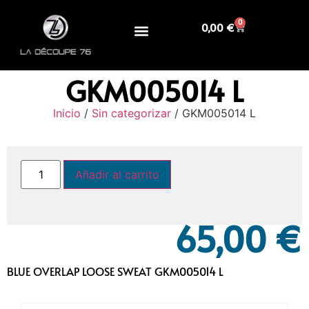
0
0,00
€
GKM005014 L
Inicio
/
Sin categorizar
/ GKM005014 L
Añadir al carrito
65,00
€
BLUE OVERLAP LOOSE SWEAT GKM005014 L