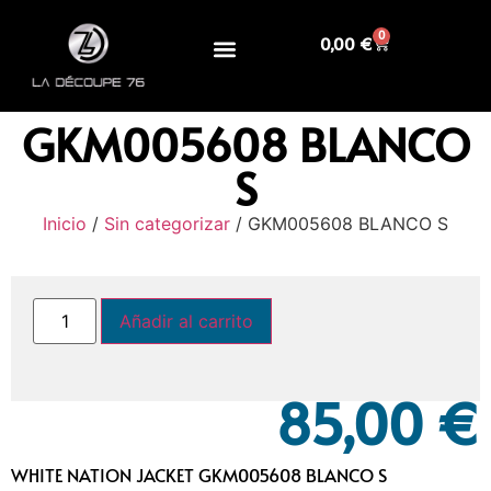
0
0,00
€
GKM005608 BLANCO
S
Inicio
/
Sin categorizar
/ GKM005608 BLANCO S
Añadir al carrito
85,00
€
WHITE NATION JACKET GKM005608 BLANCO S