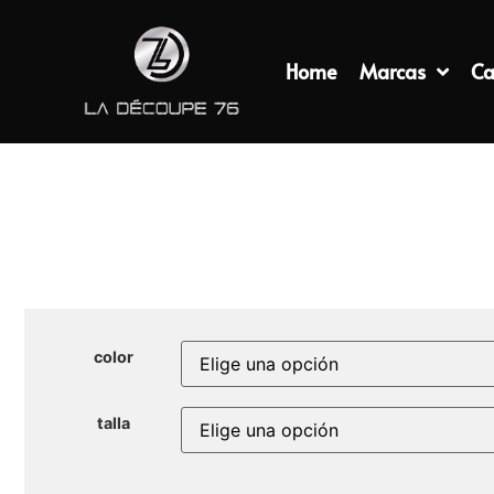
Home
Marcas
Ca
color
talla