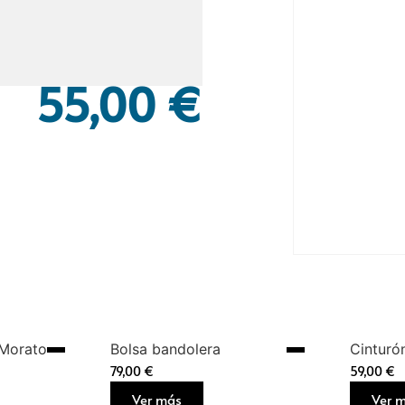
55,00
€
 Morato
Bolsa bandolera
Cinturó
79,00
€
59,00
€
Ver más
Ver 