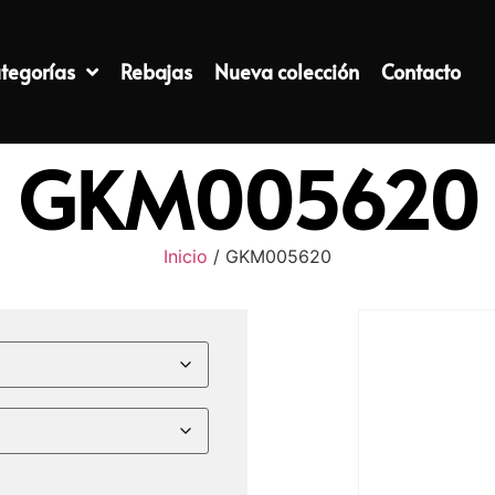
tegorías
Rebajas
Nueva colección
Contacto
GKM005620
Inicio
/ GKM005620