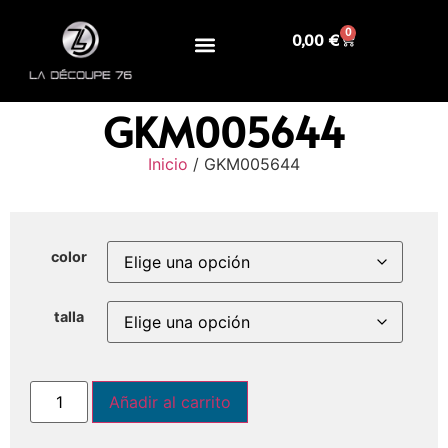
0
0,00
€
GKM005644
Inicio
/ GKM005644
color
talla
Añadir al carrito