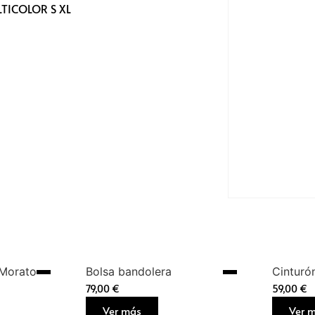
TICOLOR S XL
 Morato
Bolsa bandolera
Cinturó
79,00
€
59,00
€
Ver más
Ver 