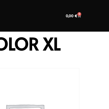
0
0,00
€
OLOR XL