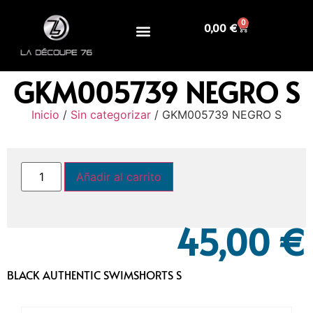
0
0,00
€
GKM005739 NEGRO S
Inicio
/
Sin categorizar
/ GKM005739 NEGRO S
Añadir al carrito
45,00
€
BLACK AUTHENTIC SWIMSHORTS S