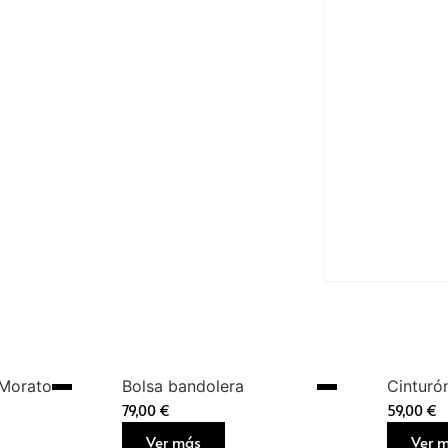
 Morato
Bolsa bandolera
Cinturó
79,00
€
59,00
€
Ver más
Ver 