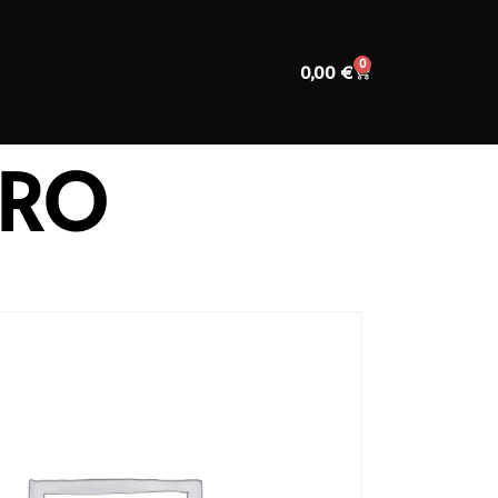
0
0,00
€
GRO