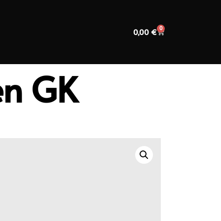
0
0,00
€
en GK