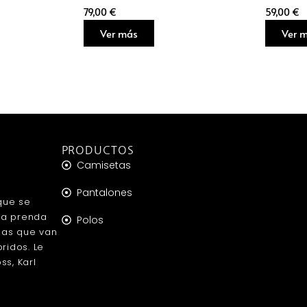
79,00
€
59,00
€
Ver más
Ver 
PRODUCTOS
Camisetas
Pantalones
que se
da prenda
Polos
das que van
ridos. Le
s, Karl