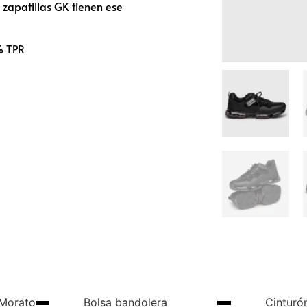
s zapatillas GK tienen ese
% TPR
 Morato
Bolsa bandolera
Cinturó