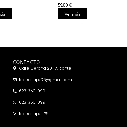
59,00
€
más
Ver más
CONTACTO
Calle Gerona 20- Alicante
ladecoupe76@gmail.com
623-350-099
623-350-099
ladecoupe_76