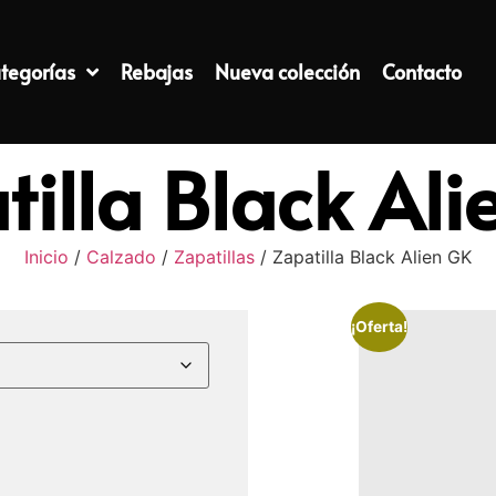
tegorías
Rebajas
Nueva colección
Contacto
tilla Black Ali
Inicio
/
Calzado
/
Zapatillas
/ Zapatilla Black Alien GK
¡Oferta!